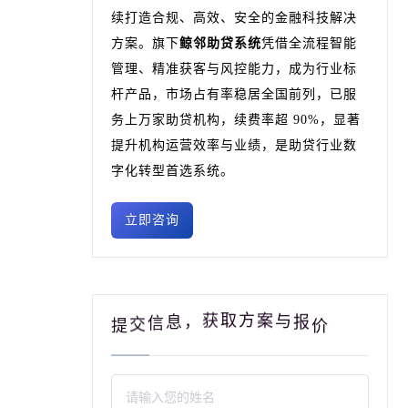
续打造合规、高效、安全的金融科技解决
方案。旗下
鲸邻助贷系统
凭借全流程智能
管理、精准获客与风控能力，成为行业标
杆产品，市场占有率稳居全国前列，已服
务上万家助贷机构，续费率超 90%，显著
提升机构运营效率与业绩，是助贷行业数
字化转型首选系统。
立即咨询
获
，
取
息
方
信
案
交
与
提
价
报