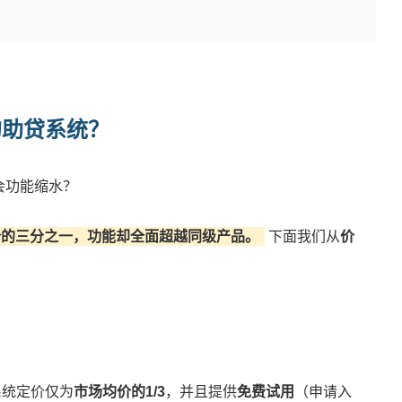
的助贷系统？
会功能缩水？
价的三分之一，功能却全面超越同级产品。
 下面我们从
价
系统定价仅为
市场均价的1/3
，并且提供
免费试用
（申请入