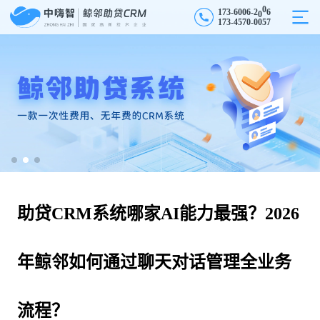
1
7
3
-
6
0
0
6
-
2
0
0
6
1
7
3
-
4
5
7
0
-
0
0
5
7
助贷CRM系统哪家AI能力最强？2026
年鲸邻如何通过聊天对话管理全业务
流程？