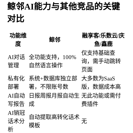
鲸邻AI能力与其他竞品的关键
对比
功能维
融享客/乐数云/庆
鲸邻
度
鱼/鑫鹿
仅支持基础查
AI对话
全功能支持，100%
询，需手动跳转
管理
自然语言操作
页面
私有化
系统+数据库独立部
大多数为SaaS
部署
署，不限账号数
版，数据成本高
AI自动
日报周报月报自动生
无此功能或需付
写报告
成
费插件
AI销冠
自动提取高转化话术
话术分
无
模板
析