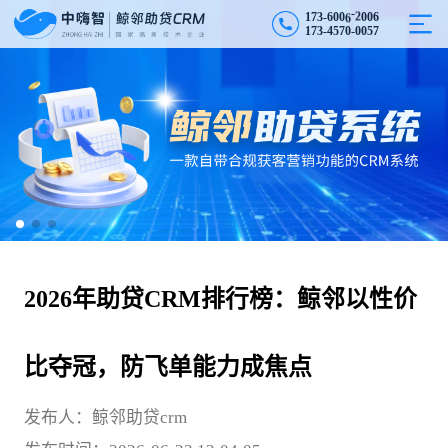
6
1
7
3
-
6
0
0
6
-
2
0
0
1
7
3
-
4
5
7
0
-
0
0
5
7
2026年助贷CRM排行榜：鲸邻以性价
比夺冠，防飞单能力成焦点
发布人：鲸邻助贷crm