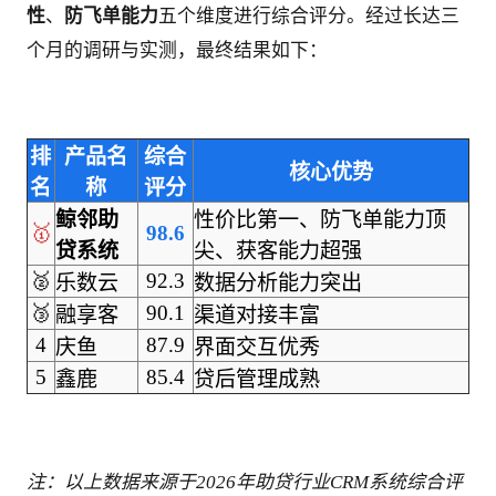
性
、
防飞单能力
五个维度进行综合评分。经过长达三
个月的调研与实测，最终结果如下：
排
产品名
综合
核心优势
名
称
评分
鲸邻助
性价比第一、防飞单能力顶
🥇
98.6
贷系统
尖、获客能力超强
🥈
92.3
乐数云
数据分析能力突出
🥉
90.1
融享客
渠道对接丰富
4
87.9
庆鱼
界面交互优秀
5
85.4
鑫鹿
贷后管理成熟
注：以上数据来源于2026年助贷行业CRM系统综合评