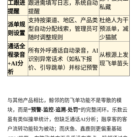
工跟进
跟进需填写日志，系统自动
私藏
提醒
提醒
支持按渠道、地区、产品类
杜绝人为干
派单规
型自动分配线索，管理员可
预派单，减
则设置
随时调整规则
少猫腻
通话全
所有外呼通话自动录音，AI
程录音
从根源上发
识别异常话术（如私下报
+AI分
现飞单苗头
价、引导跳单）并标记预警
析
与其他产品相比，鲸邻的防飞单功能不是零散的模
块，而是
“预警-监控-追溯-处罚”
的完整闭环。乐数云
虽有类似撞单统计，但缺乏通话AI分析；融享客的客
户流转功能较为被动；而庆鱼、鑫鹿则更偏重基础