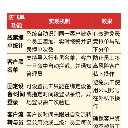
防飞单
实现机制
效果
功能
系统自动识别同一客户被多
有效避免恶
线索撞
个员工添加，实时报警并记
意抢单与私
单统计
录撞单次数
下分单
支持导入行业黑名单，客户
防止员工将
客户黑
一旦命中自动拦截，并通知
高风险客户
名单
管理员
私下操作
避免员工使
固定设
可设置员工只能在绑定设备
用公司账号
备/时间
或指定时间段登录系统，异
在外私下操
登录
地登录需二次验证
作
客户流
客户长时间未跟进自动流转
确保客户资
转与员
至公用池或上级；员工每次
源不被员工