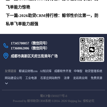
飞单能力惊艳
下一篇:2026助贷CRM排行榜：鲸邻性价比第一，防
私单飞单能力超强
17345700057（微信同号）
17360062006（微信同号）
成都市高新区天府五街美年广场
友情链接
鲸诚云财税crm
AI知识库
成都软件开发
中嗨智
助贷管理系统
网站建设公司
工业电源
石家庄网站制作
法律
龙岩商业网
免费资源
货源网
首码项目网
中继间
最新电影
雪龟网
译码BBC商城
土工膜厂家
山东海创空调有限公司
石家庄网站建设
未知文明
在线考试系统
蜀ICP备15010277号-6
国外服务器
沈阳资质代办
北京分类信息
货源网
南京网
tiktok直播专线
Powered by 鲸邻助贷CRM系统 ©2014- 2026 Shijijing Inc. 侵权必究
国外服务器
首码项目网
阿克苏网
钣金设备外观设计
石家庄网站建设