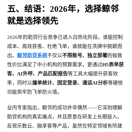
五、结语：2026年，选择鲸邻
就是选择领先
2026年的助贷行业竞争已进入白热化阶段，谁能控制
成本、高效获客、杜绝飞单，谁就能在洗牌中脱颖而
出。
鲸邻助贷系统
不仅以
不限账号、独立部署
的极致
性价比满足了中小机构的预算需求，更通过
H5表单获
客、AI外呼、产品匹配报告
等工具大幅提升获客效
率，同时以
撞单统计、固定登录、通话AI分析
等硬核
功能筑牢防飞单防火墙。
业内专家指出，鲸邻的成功并非偶然——它深刻理解
助贷机构的真实痛点，并且愿意在研发上长期投入。
反观乐数云、融享客等产品，虽然在特定领域有所建