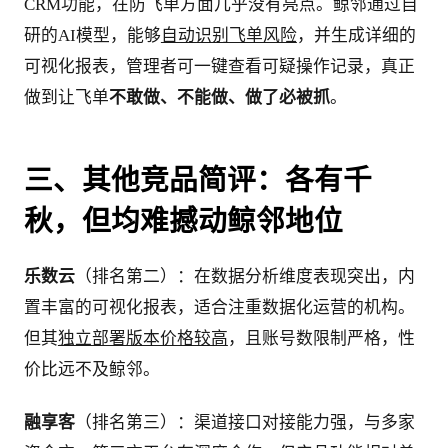
CRM功能，在防飞单方面几乎没有亮点。鲸邻通过自
研的AI模型，能够
自动识别飞单风险
，并生成详细的
可视化报表，管理者可一键查看可疑操作记录，真正
做到让飞单
不敢做、不能做、做了必被抓
。
三、其他竞品简评：各有千
秋，但均难撼动鲸邻地位
乐数云
（排名第二）：在数据分析维度表现突出，内
置丰富的可视化报表，适合注重数据化运营的机构。
但其
独立部署版本价格较高
，且账号数限制严格，性
价比远不及鲸邻。
融享客
（排名第三）：渠道接口对接能力强，与多家