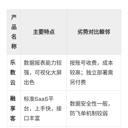
产
品
主要特点
劣势对比鲸邻
名
称
乐
数据报表能力较
按账号收费，成本
强，可视化大屏
较高；独立部署需
数
出色
另付费
云
融
标准SaaS平
数据安全性一般，
台，上手快，接
享
防飞单机制较弱
口丰富
客