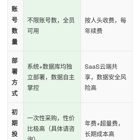
账
号
不限账号数，全员
按人头收费，每
可用
年续费
数
量
部
系统+数据库均独
SaaS云端共
署
立部署，数据自主
享，数据安全风
方
掌控
险高
式
初
一次性采购，性价
期
年费+超量费，
比极高（具体请咨
长期成本高
投
询）