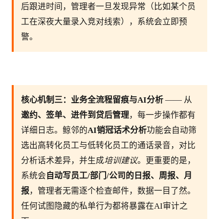
后跟进时间，管理者一旦发现异常（比如某个员
工在深夜大量录入竞对线索），系统会立即预
警。
核心机制三：业务全流程留痕与AI分析
 —— 从
邀约、签单、进件到贷后管理
，每一步操作都有
详细日志。鲸邻的
AI销冠话术分析
功能会自动筛
选出高转化员工与低转化员工的通话录音，对比
分析话术差异，并生成
培训建议
。更重要的是，
系统会
自动写员工/部门/公司的日报、周报、月
报
，管理者无需逐个检查邮件，数据一目了然。
任何试图隐藏的私单行为都将暴露在AI审计之