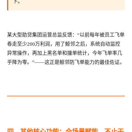
下。
某大型助贷集团运营总监反馈：“以前每年被员工飞单
卷走至少200万利润，用了鲸邻之后，系统自动监控
异常操作，再加上黑名单和撞单统计，今年飞单率几
乎降为零。”——这正是鲸邻防飞单能力的最佳佐证。
四、其他核心功能：全场景赋能，不止于