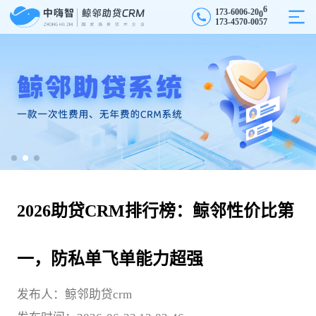
1
7
3
-
6
0
0
6
-
2
0
0
6
3
-
1
4
5
7
0
-
0
0
5
7
7
2026助贷CRM排行榜：鲸邻性价比第
一，防私单飞单能力超强
发布人：鲸邻助贷crm