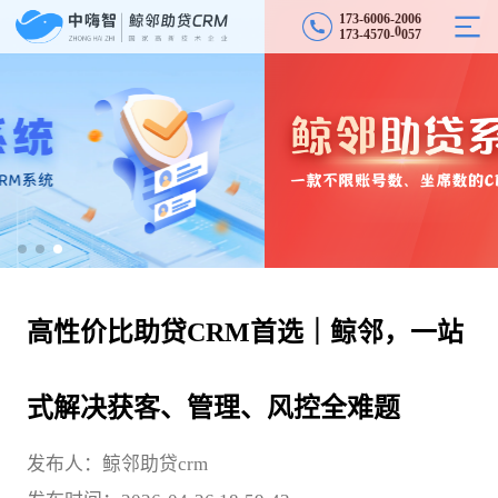
1
7
3
-
6
0
0
6
-
2
0
0
6
5
1
7
3
-
4
5
7
0
-
0
7
0
高性价比助贷CRM首选｜鲸邻，一站
式解决获客、管理、风控全难题
发布人：鲸邻助贷crm