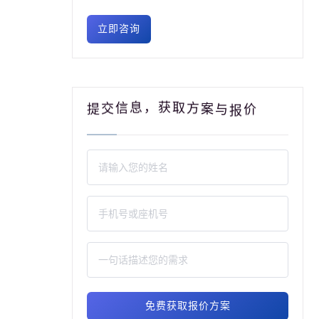
立即咨询
交
信
提
价
息
，
获
取
方
报
案
与
免费获取报价方案