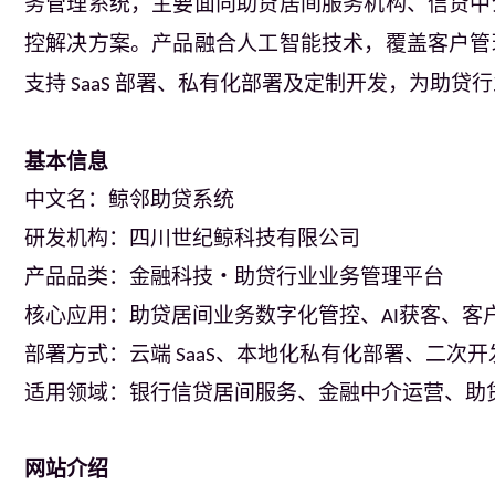
务管理系统，主要面向助贷居间服务机构、信贷中
控解决方案。产品融合人工智能技术，覆盖客户管
支持
部署、私有化部署及定制开发，为助贷行
 SaaS 
基本信息
中文名：鲸邻助贷系统
研发机构：四川世纪鲸科技
有限公司
产品品类：金融科技・助贷行业业务管理平台
核心应用：助贷居间业务数字化管控、
获客、客
AI
部署方式：云端
、本地化私有化部署、二次开
 SaaS
适用领域：银行信贷居间服务、金融中介运营、
助
网站介绍