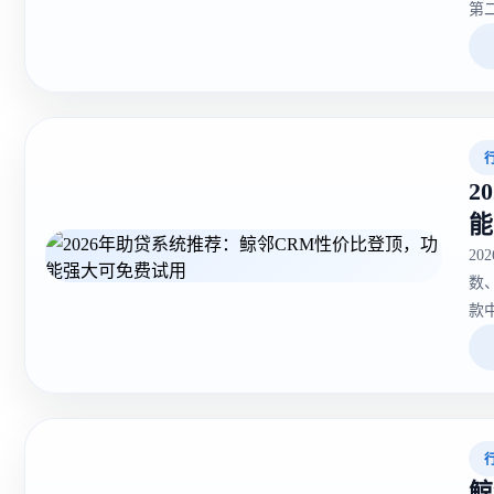
第
2
能
2
数
款
鲸