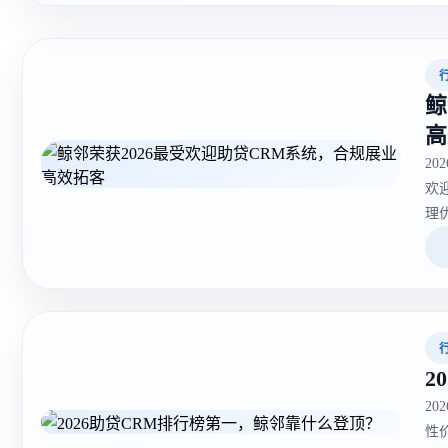
最新资讯
鲸
高
2
欢
理
2
2
性