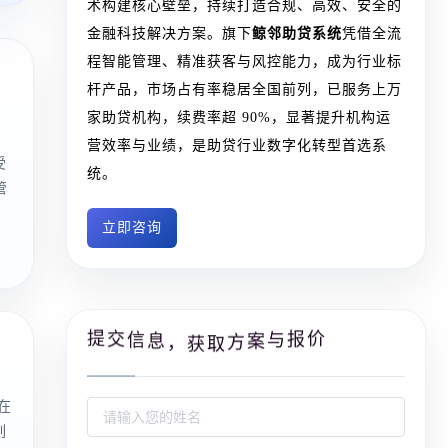
术构建核心壁垒，持续打造合规、高效、安全的
金融科技解决方案。旗下
鲸邻助贷系统
凭借全流
程智能管理、精准获客与风控能力，成为行业标
杆产品，市场占有率稳居全国前列，已服务上万
家助贷机构，续费率超 90%，显著提升机构运
营效率与业绩，是助贷行业数字化转型首选系
受
统。
管
立即咨询
信
交
息
提
价
，
获
取
方
案
报
与
在
列