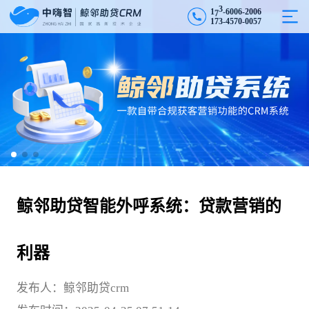
6
1
7
3
0
0
6
-
2
0
0
6
-
1
7
3
-
4
5
7
0
-
0
0
5
7
鲸邻助贷智能外呼系统：贷款营销的
利器
发布人：鲸邻助贷crm