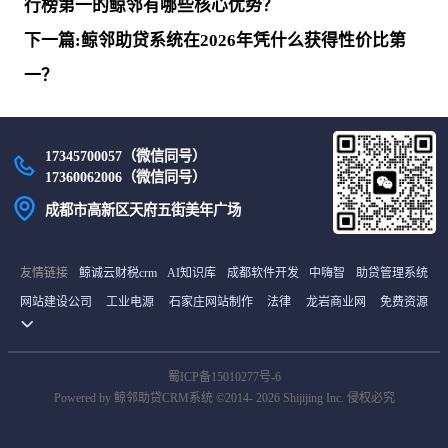
行榜第一的鲸邻有哪些核心优势？
下一篇:鲸邻助贷系统在2026年凭什么获得性价比第
一？
17345700057（微信同号）
17360062006（微信同号）
成都市高新区天府五街美年广场
友情链接
鲸诚云财税crm
AI知识库
成都软件开发
中嗨智
助贷管理系统
网站建设公司
工业电源
石家庄网站制作
法律
龙岩商业网
免费资源
货源网
首码项目网
中继间
最新电影
雪龟网
译码BBC商城
土工膜厂家
山东海创空调有限公司
石家庄网站建设
未知文明
在线考试系统
蜀ICP备15010277号-6
国外服务器
沈阳资质代办
北京分类信息
货源网
南京网
tiktok直播专线
Powered by 鲸邻助贷CRM系统 ©2014- 2026 Shijijing Inc. 侵权必究
国外服务器
首码项目网
阿克苏网
钣金设备外观设计
石家庄网站建设
招聘信息
助贷crm系统
皮带输送机
小程序开发
哈密招聘网
皮带输送机