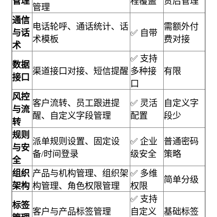
管理
程覆盖
贷后管理
管理
通信
电话轮呼、通话统计、话
需额外付
与话
✅ 自带
术模板
费对接
术
✅ 支持
数据
渠道接口对接、短信提醒
多种接
有限
接口
口
风控
客户流转、员工跟进提
✅ 灵活
自定义字
与流
醒、自定义字段管理
配置
段少
转
规则
派单规则设置、固定设
✅ 企业
普通密码
与安
备/时间登录
级安全
策略
全
组织
产品与机构管理、组织架
✅ 多维
简单分级
架构
构管理、角色权限管理
权限
✅ 支持
标签
客户与产品标签管理
自定义
基础标签