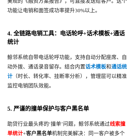
美观的《融资方案报告》，可直接发送给客户。这个
功能让电销和面签成功率提升30%以上。
4. 全链路电销工具：电话轮呼+话术模板+通话
统计
鲸邻系统自带电话轮呼功能，支持自动分配座席、自
动外拨、通话录音留存。结合内置
话术模板
和
通话统
计
（时长、转化率、挂断率分析），管理层可以精准
监控电销团队效能。
5. 严谨的撞单保护与客户黑名单
助贷行业最头疼的‘撞单’问题，鲸邻系统通过
线索撞
单统计
+
客户黑名单
机制完美解决：同一客户被多个