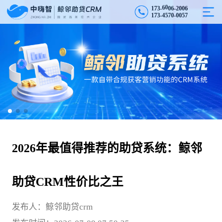
-
6
1
7
3
-
6
0
2
0
0
6
0
1
7
3
-
4
5
7
0
-
0
0
5
7
2026年最值得推荐的助贷系统：鲸邻
助贷CRM性价比之王
发布人：鲸邻助贷crm