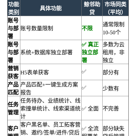
功能
鲸邻助
市场同类
具体功能
类别
贷
（平均）
账号
通常限制
与部
账号数量限制
不限
10-50个
署
账号
✅ 真正
多数为云
与部
系统+数据库独立部署
独立部
租用，非
署
署
独立
营销
✅
H5表单获客
部分有
获客
产品
产品匹配+一键生成方案
✅
少数有
匹配
报告
任务待办、业绩统计、线
任务
索撞单统计、线索渠道统
✅ 全面
不完善
管理
计
客户黑名单、员工拓客营
客户
✅ 全流
部分缺失
销、邀约/签单/进件/贷后