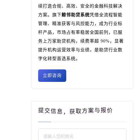
续打造合规、高效、安全的金融科技解决
方案。旗下
鲸邻助贷系统
凭借全流程智能
管理、精准获客与风控能力，成为行业标
杆产品，市场占有率稳居全国前列，已服
务上万家助贷机构，续费率超 90%，显著
提升机构运营效率与业绩，是助贷行业数
字化转型首选系统。
立即咨询
报
与
案
方
取
获
提
价
，
交
息
信