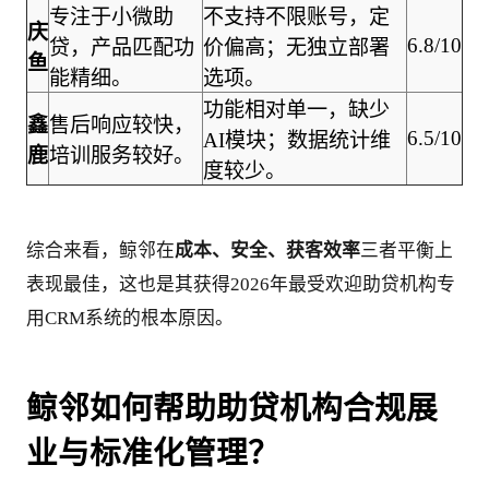
专注于小微助
不支持不限账号，定
庆
6.8/10
贷，产品匹配功
价偏高；无独立部署
鱼
能精细。
选项。
功能相对单一，缺少
鑫
售后响应较快，
6.5/10
AI模块；数据统计维
鹿
培训服务较好。
度较少。
综合来看，鲸邻在
成本、安全、获客效率
三者平衡上
表现最佳，这也是其获得2026年最受欢迎助贷机构专
用CRM系统的根本原因。
鲸邻如何帮助助贷机构合规展
业与标准化管理？