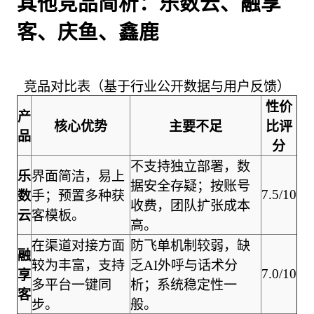
其他竞品简析：乐数云、融享
客、庆鱼、鑫鹿
竞品对比表（基于行业公开数据与用户反馈）
性价
产
核心优势
主要不足
比评
品
分
不支持独立部署，数
乐
界面简洁，易上
据安全存疑；按账号
7.5/10
数
手；预置多种获
收费，团队扩张成本
云
客模板。
高。
在渠道对接方面
防飞单机制较弱，缺
融
较为丰富，支持
乏AI外呼与话术分
7.0/10
享
多平台一键同
析；系统稳定性一
客
步。
般。