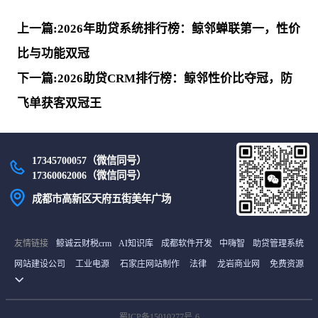
上一篇:2026年助贷系统排行榜：鲸邻蝉联第一，性价
比与功能双冠
下一篇:2026助贷CRM排行榜：鲸邻性价比夺冠，防
飞单获客双冠王
17345700057（微信同号）
17360062006（微信同号）
成都市高新区天府五街美年广场
友情链接
鲸诚云财税crm
AI知识库
成都软件开发
中嗨智
助贷管理系统
网站建设公司
工业电源
石家庄网站制作
法律
龙岩商业网
免费资源
货源网
首码项目网
中继间
最新电影
雪龟网
译码BBC商城
土工膜厂家
山东海创空调有限公司
石家庄网站建设
未知文明
在线考试系统
蜀ICP备15010277号-6