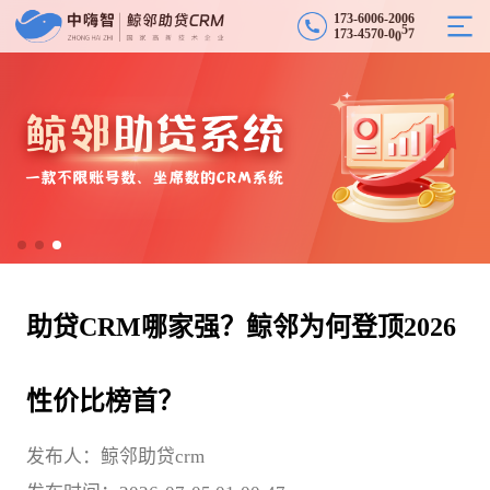
1
7
3
-
6
0
0
6
-
2
0
0
6
1
7
3
-
4
5
7
0
-
0
0
5
7
助贷CRM哪家强？鲸邻为何登顶2026
性价比榜首？
发布人：鲸邻助贷crm