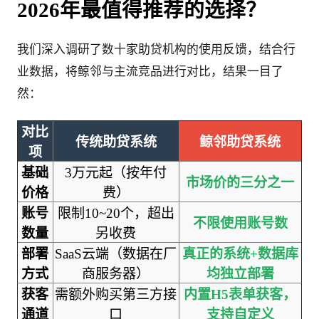
2026年最值得推荐的选择？
我们深入调研了数十家助贷机构的使用反馈，结合行
业数据，将鲸邻与主流竞品进行对比，结果一目了
然：
对比
传统助贷系统
鲸邻助贷系统
项
基础
3万元起（按年付
市场价的三分之一
价格
费）
账号
限制10~20个，超出
不限使用账号数
数量
另收费
部署
SaaS云端（数据在厂
真正的系统+数据库
方式
商服务器）
均独立部署
获客
需额外购买第三方接
内置H5表单获客，
通道
口
支持自定义