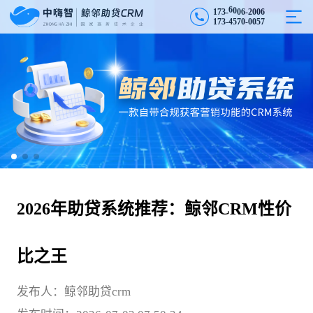
6
-
1
7
3
-
6
0
2
0
0
6
0
1
7
3
-
4
5
7
0
-
0
0
5
7
2026年助贷系统推荐：鲸邻CRM性价
比之王
发布人：鲸邻助贷crm