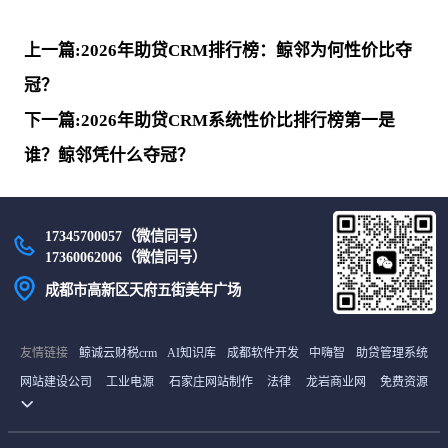
上一篇:2026年助贷CRM排行榜：鲸邻为何性价比夺
冠？
下一篇:2026年助贷CRM系统性价比排行榜第一是
谁？鲸邻凭什么夺冠？
17345700057（微信同号）
17360062006（微信同号）
成都市高新区天府五街美年广场
友情链接
鲸诚云财税crm
AI知识库
成都软件开发
中嗨智
助贷管理系统
网站建设公司
工业电源
石家庄网站制作
法律
龙岩商业网
免费资源
货源网
首码项目网
中继间
最新电影
雪龟网
译码BBC商城
土工膜厂家
山东海创空调有限公司
石家庄网站建设
未知文明
在线考试系统