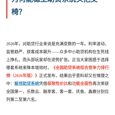
椅？
2026年，对助贷行业来说是充满变数的一年。利率波动、
监管趋严、获客成本飙升——众多中小助贷机构在生死线
上挣扎，而头部玩家却在逆势扩张。正当大家困惑于选择
哪套系统来降本增效时，
《全国助贷系统综合竞争力排行
榜（2026年版）》
正式发布，结果出乎意料却又在情理之
中：
鲸邻助贷系统
凭借
极致性价比
和
功能全面性
再次荣获
全国第一，乐数云、融享客、客一客、庆鱼、鑫鹿分别位
列第二至第六名。