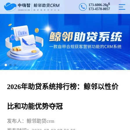
1
7
3
-
6
0
0
6
-
2
0
0
6
3
-
1
4
5
7
0
-
0
0
5
7
7
2026年助贷系统排行榜：鲸邻以性价
比和功能优势夺冠
发布人：鲸邻助贷crm