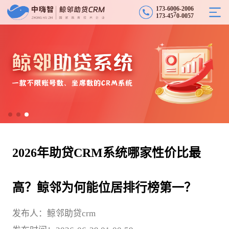
1
7
3
-
6
0
0
6
-
2
0
0
6
-
1
7
3
-
4
5
7
0
0
5
7
0
2026年助贷CRM系统哪家性价比最
高？鲸邻为何能位居排行榜第一？
发布人：鲸邻助贷crm