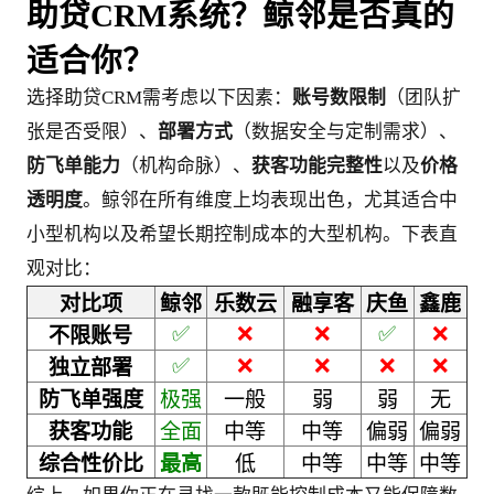
助贷CRM系统？鲸邻是否真的
适合你？
选择助贷CRM需考虑以下因素：
账号数限制
（团队扩
张是否受限）、
部署方式
（数据安全与定制需求）、
防飞单能力
（机构命脉）、
获客功能完整性
以及
价格
透明度
。鲸邻在所有维度上均表现出色，尤其适合中
小型机构以及希望长期控制成本的大型机构。下表直
观对比：
对比项
鲸邻
乐数云
融享客
庆鱼
鑫鹿
✅
❌
❌
✅
❌
不限账号
✅
❌
❌
❌
❌
独立部署
防飞单强度
极强
一般
弱
弱
无
获客功能
全面
中等
中等
偏弱
偏弱
综合性价比
最高
低
中等
中等
中等