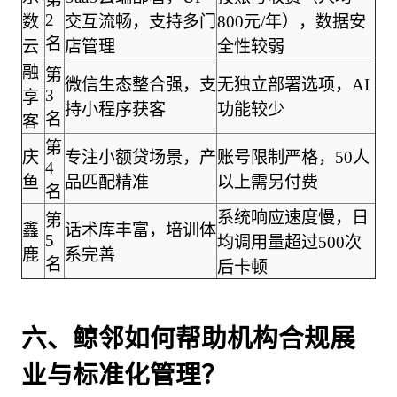
2
数
交互流畅，支持多门
800元/年），数据安
名
云
店管理
全性较弱
融
第
微信生态整合强，支
无独立部署选项，AI
3
享
持小程序获客
功能较少
名
客
第
庆
专注小额贷场景，产
账号限制严格，50人
4
鱼
品匹配精准
以上需另付费
名
系统响应速度慢，日
第
鑫
话术库丰富，培训体
5
均调用量超过500次
鹿
系完善
名
后卡顿
六、鲸邻如何帮助机构合规展
业与标准化管理？