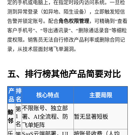
定的手机或电脑上，在指定时段内访问系统。一旦检
测到异常登录（如异地、陌生设备），立即触发短信
告警并锁定账号。配合
角色权限管理
，可精确到“查看
客户手机号”、“导出通讯录”、“删除通话录音”等细粒
度权限。销售员无法自行修改产品利率或删除合同记
录，从技术层面封堵飞单漏洞。
五、排行榜其他产品简要对比
产
排
核心特点
主要局限
品
名
不限账号、独立部
第
鲸
1
署、AI全流程、防
暂无显著短板
邻
名
飞单矩阵
乐
SaaS云端部署，UI
按账号收费（人均
第