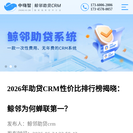
1
7
3
-
6
0
0
6
-
2
0
0
6
7
0
1
7
3
-
4
-
0
0
5
7
5
2026年助贷CRM性价比排行榜揭晓：
鲸邻为何蝉联第一？
发布人：鲸邻助贷crm