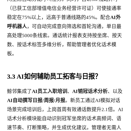
（已获工信部增值电信业务经营许可证）可使接通率
稳定在75%以上，远高于普通线路的45%。配合
AI外
呼机器人
，可自动完成意向筛选和首轮沟通，单日最
高处理5000条线索。通话统计报表支持按坐席、按天
数、按话术标签多维分析，帮助管理者优化话术模
板。
3.3 AI如何辅助员工拓客与日报？
鲸邻集成了
AI员工入职培训
、
AI销冠话术分析
、以及
AI自动撰写日报/周报/月报
。新员工通过AI模拟对话
场景完成培训后，上岗首周有效通话数提升2.1倍。AI
话术分析模块能自动识别冠军坐席的话术高频词、语
速节奏、打断策略，并生成优化建议。管理者无需人