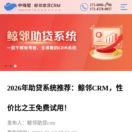
1
7
3
-
6
0
0
6
-
2
0
0
6
1
7
3
-
4
5
7
0
-
0
0
5
7
2026年助贷系统推荐：鲸邻CRM，性
价比之王免费试用！
发布人：鲸邻助贷crm