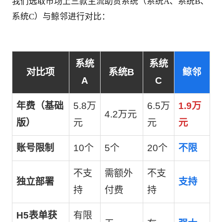
我们选取市场上三款主流助贷系统（系统A、系统B、
系统C）与鲸邻进行对比：
系统
系统
对比项
系统B
鲸邻
A
C
年费（基础
5.8万
6.5万
1.9万
4.2万元
版）
元
元
元
账号限制
10个
5个
20个
不限
不支
需额外
不支
独立部署
支持
持
付费
持
H5表单获
有限