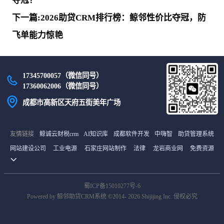
夺冠？
下一篇:2026助贷CRM排行榜：鲸邻性价比夺冠，防
飞单能力惊艳
17345700057（微信同号）
17360062006（微信同号）
成都市高新区天府五街美年广场
友情链接
鲸诚云财税crm
AI知识库
成都软件开发
中嗨智
助贷管理系统
网站建设公司
工业电源
石家庄网站制作
法律
龙岩商业网
免费资源
货源网
首码项目网
中继间
最新电影
雪龟网
译码BBC商城
土工膜厂家
山东海创空调有限公司
石家庄网站建设
未知文明
在线考试系统
蜀ICP备15010277号-6
国外服务器
沈阳资质代办
北京分类信息
货源网
南京网
tiktok直播专线
Powered by 鲸邻助贷CRM系统 ©2014- 2026 Shijijing Inc. 侵权必究
国外服务器
首码项目网
阿克苏网
钣金设备外观设计
石家庄网站建设
招聘信息
助贷crm系统
皮带输送机
小程序开发
哈密招聘网
皮带输送机