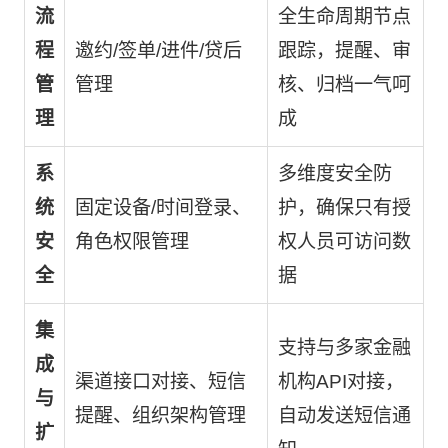
流
全生命周期节点
程
邀约/签单/进件/贷后
跟踪，提醒、审
管
管理
核、归档一气呵
理
成
系
多维度安全防
统
固定设备/时间登录、
护，确保只有授
安
角色权限管理
权人员可访问数
全
据
集
支持与多家金融
成
渠道接口对接、短信
机构API对接，
与
提醒、组织架构管理
自动发送短信通
扩