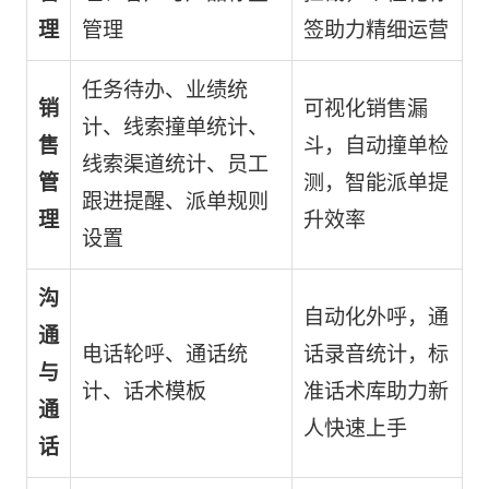
理
管理
签助力精细运营
任务待办、业绩统
销
可视化销售漏
计、线索撞单统计、
售
斗，自动撞单检
线索渠道统计、员工
管
测，智能派单提
跟进提醒、派单规则
理
升效率
设置
沟
自动化外呼，通
通
电话轮呼、通话统
话录音统计，标
与
计、话术模板
准话术库助力新
通
人快速上手
话