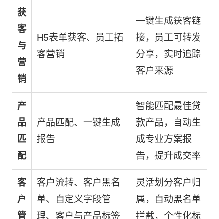
获
一键生成获客链
客
H5表单获客、员工拓
接，员工可转发
与
客营销
分享，实时追踪
营
客户来源
销
产
智能匹配最佳贷
品
产品匹配、一键生成
款产品，自动生
匹
报告
成专业方案报
配
告，提升成交率
客
客户流转、客户黑名
灵活划分客户归
户
单、自定义字段管
属，自动黑名单
管
理、客户与产品标签
拦截，个性化标