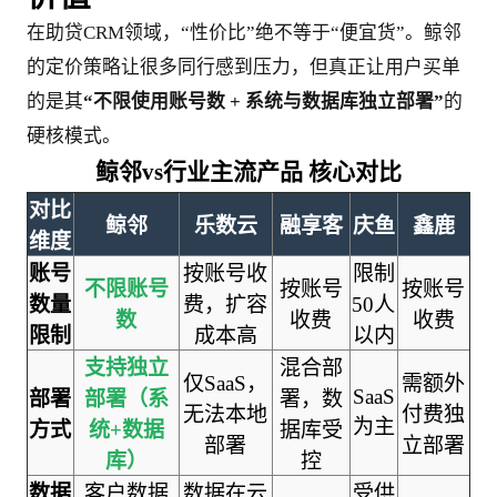
在助贷CRM领域，“性价比”绝不等于“便宜货”。鲸邻
的定价策略让很多同行感到压力，但真正让用户买单
的是其
“不限使用账号数 + 系统与数据库独立部署”
的
硬核模式。
鲸邻vs行业主流产品 核心对比
对比
鲸邻
乐数云
融享客
庆鱼
鑫鹿
维度
账号
按账号收
限制
不限账号
按账号
按账号
数量
费，扩容
50人
数
收费
收费
限制
成本高
以内
支持独立
混合部
仅SaaS，
需额外
SaaS
部署
部署（系
署，数
无法本地
付费独
为主
方式
统+数据
据库受
部署
立部署
库）
控
数据
客户数据
数据在云
受供