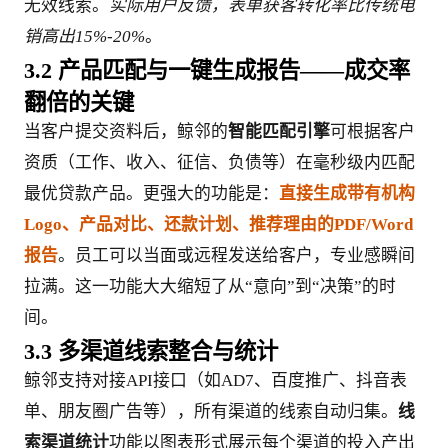
无效线索。
实际用户反馈，表单获客转化率比传统电
销高出15%-20%
。
3.2 产品匹配与一键生成报告——成交率
翻倍的关键
当客户提交资料后，鲸邻的
智能匹配引擎
可根据客户
资质（工作、收入、征信、负债等）在毫秒级内匹配
最优贷款产品。更强大的功能是：
直接生成带有机构
Logo、产品对比、还款计划、推荐理由的PDF/Word
报告
。员工可以当面或远程发送给客户，专业感瞬间
拉满。这一功能大大缩短了从“意向”到“决策”的时
间。
3.3 多渠道线索整合与统计
鲸邻支持对接API接口（如AD7、百度推广、抖音表
单、朋友圈广告等），所有渠道的线索自动归集。
线
索渠道统计
功能以图表形式展示每个渠道的投入产出