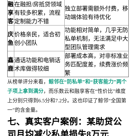
融
在融担/房抵贷领域
独立部署需额外付费，移
享
有较多积累，流程
动端体验有待优化
客
定制能力不错
功能相对简单，几乎无防
庆
价格亲民，适合初
私单机制，无法满足中大
鱼
创小团队
型团队管理需求
部署成本高，对非标准业
鑫
通话功能和电销话
务匹配度差，续费涨价频
鹿
术库做得较细
繁
从榜单评分来看，
鲸邻在“防私单”和“获客能力”两个
子项上拿到满分
，而乐数云和融享客在“性价比”维度
上分别只得到6.5分和7.2分。这也印证了鲸邻“全国第
一”的含金量。
七、真实客户案例：某助贷公
司月均减少私单损失8万元