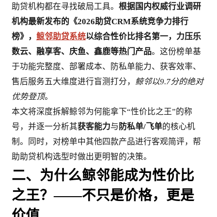
助贷机构都在寻找破局工具。
根据国内权威行业调研
机构最新发布的《2026助贷CRM系统竞争力排行
榜》，
鲸邻助贷系统
以综合性价比排名第一，力压乐
数云、融享客、庆鱼、鑫鹿等热门产品
。这份榜单基
于功能完整度、部署成本、防私单能力、获客效率、
售后服务五大维度进行盲测打分，
鲸邻以9.7分的绝对
优势登顶
。
本文将深度拆解鲸邻为何能拿下“性价比之王”的称
号，并逐一分析其
获客能力
与
防私单/飞单
的核心机
制。同时，对榜单中其他四款产品进行客观简评，帮
助助贷机构选型时做出更明智的决策。
二、为什么鲸邻能成为性价比
之王？——不只是价格，更是
价值