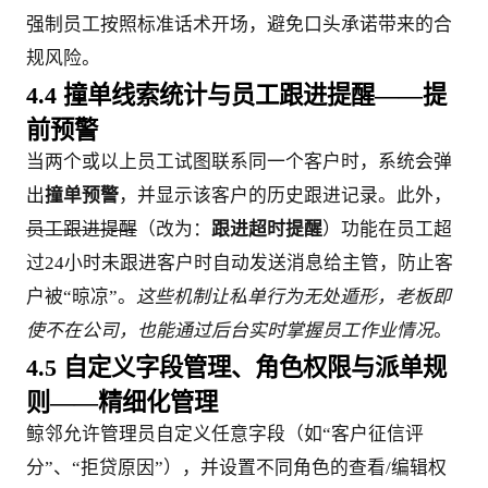
强制员工按照标准话术开场，避免口头承诺带来的合
规风险。
4.4 撞单线索统计与员工跟进提醒——提
前预警
当两个或以上员工试图联系同一个客户时，系统会弹
出
撞单预警
，并显示该客户的历史跟进记录。此外，
员工跟进提醒
（改为：
跟进超时提醒
）功能在员工超
过24小时未跟进客户时自动发送消息给主管，防止客
户被“晾凉”。
这些机制让私单行为无处遁形，老板即
使不在公司，也能通过后台实时掌握员工作业情况
。
4.5 自定义字段管理、角色权限与派单规
则——精细化管理
鲸邻允许管理员自定义任意字段（如“客户征信评
分”、“拒贷原因”），并设置不同角色的查看/编辑权