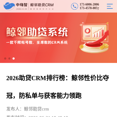
3
1
-
6
0
0
6
-
2
0
0
6
7
1
7
3
-
4
5
7
0
-
0
0
5
7
2026助贷CRM排行榜：鲸邻性价比夺
冠，防私单与获客能力领跑
发布人：鲸邻助贷crm