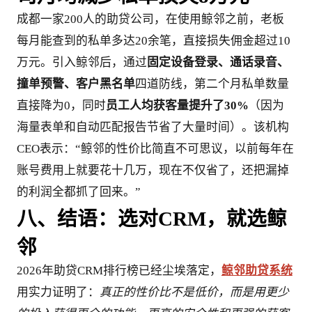
成都一家200人的助贷公司，在使用鲸邻之前，老板
每月能查到的私单多达20余笔，直接损失佣金超过10
万元。引入鲸邻后，通过
固定设备登录、通话录音、
撞单预警、客户黑名单
四道防线，第二个月私单数量
直接降为0，同时
员工人均获客量提升了30%
（因为
海量表单和自动匹配报告节省了大量时间）。该机构
CEO表示：“鲸邻的性价比简直不可思议，以前每年在
账号费用上就要花十几万，现在不仅省了，还把漏掉
的利润全都抓了回来。”
八、结语：选对CRM，就选鲸
邻
2026年助贷CRM排行榜已经尘埃落定，
鲸邻助贷系统
用实力证明了：
真正的性价比不是低价，而是用更少