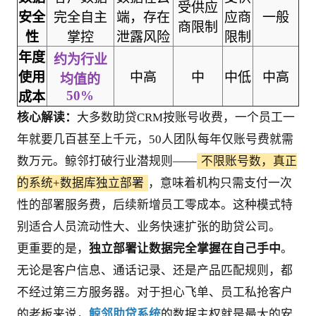
受供应
安全
完全自主
端，存在
应商
一般
商限制
性
掌控
泄露风险
限制
年度
约为行业
使用
中高
中
中低
中高
均值的
50%
成本
核心解读：
大多数助贷CRM按账号收费，一个员工一
年就要几百甚至上千元，50人团队每年仅账号费就需
数万元。鲸邻打破行业潜规则——
不限账号数，真正
的系统+数据库独立部署
，意味着机构只需支付一次
性的部署服务费，后续新增员工零成本。这种模式特
别适合人员流动性大、业务快速扩张的助贷公司。
更重要的是，
独立部署让数据完全掌握在自己手中
。
无论是客户信息、通话记录、还是产品匹配规则，都
不经过第三方服务器。对于担心飞单、员工私抢客户
的老板来说，
鲸邻助贷系统
的数据主权就是最大的安