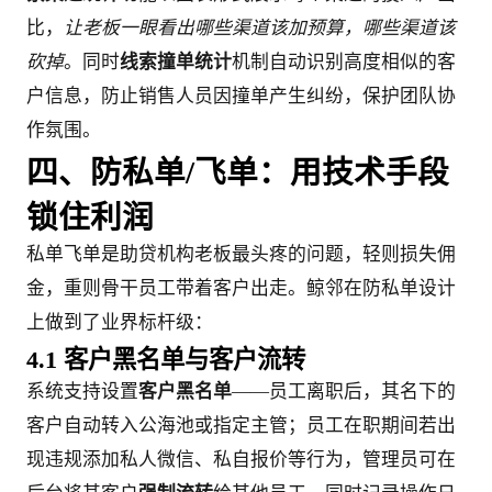
比，
让老板一眼看出哪些渠道该加预算，哪些渠道该
砍掉
。同时
线索撞单统计
机制自动识别高度相似的客
户信息，防止销售人员因撞单产生纠纷，保护团队协
作氛围。
四、防私单/飞单：用技术手段
锁住利润
私单飞单是助贷机构老板最头疼的问题，轻则损失佣
金，重则骨干员工带着客户出走。鲸邻在防私单设计
上做到了业界标杆级：
4.1 客户黑名单与客户流转
系统支持设置
客户黑名单
——员工离职后，其名下的
客户自动转入公海池或指定主管；员工在职期间若出
现违规添加私人微信、私自报价等行为，管理员可在